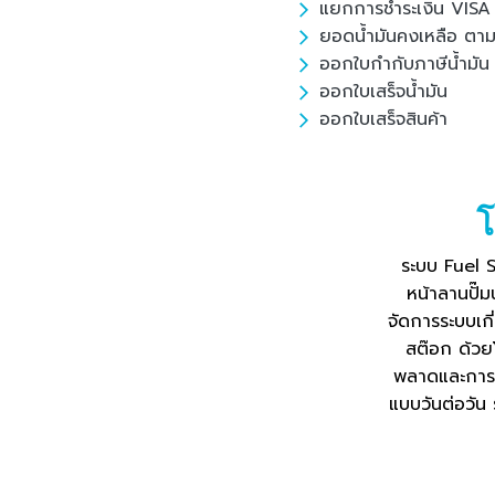
แยกการชำระเงิน VI
ยอดน้ำมันคงเหลือ ตาม
ออกใบกำกับภาษีน้ำมัน
ออกใบเสร็จน้ำมัน
ออกใบเสร็จสินค้า
โ
ระบบ Fuel S
หน้าลานปั๊ม
จัดการระบบเก
สต๊อก ด้วยโ
พลาดและการท
แบบวันต่อวัน 