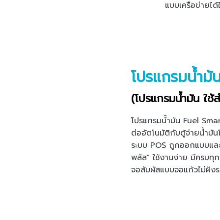
แบบเครือข่ายได
โปรแกรมน้ำม
(โปรแกรมน้ำมัน ใช้ส
โปรแกรมน้ำมัน Fuel Smar
ต่ออัตโนมัติกับตู้จ่ายน้ำ
ระบบ POS ถูกออกแบบและ
พลัส" ใช้งานง่าย มีครบทุ
จอสัมผัสแบบจอแก้วไม่ฝังร