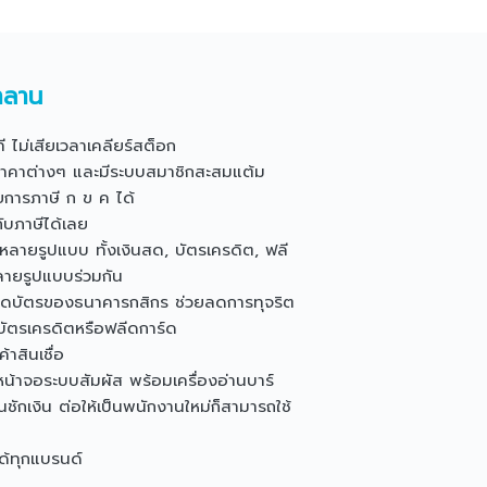
าลาน
าที ไม่เสียเวลาเคลียร์สต็อก
ราคาต่างๆ และมีระบบสมาชิกสะสมแต้ม
ารภาษี ก ข ค ได้
ับภาษีได้เลย
หลายรูปแบบ ทั้งเงินสด, บัตรเครดิต, ฟลี
ลายรูปแบบร่วมกัน
องรูดบัตรของธนาคารกสิกร ช่วยลดการทุจริต
วยบัตรเครดิตหรือฟลีดการ์ด
ค้าสินเชื่อ
หน้าจอระบบสัมผัส พร้อมเครื่องอ่านบาร์
ิ้นชักเงิน ต่อให้เป็นพนักงานใหม่ก็สามารถใช้
ได้ทุกแบรนด์